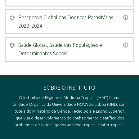
Perspetiva Global das Doenças Parasitárias
2023-2024
Saúde Global, Saúde das Populações e
Determinantes Sociais
SOBRE O INSTITUTO
O Instituto de Higiene e Medicina Tropical (IHMT) é uma
Unidade Orgânica da Universidade NOVA de Lisboa (UNL), com
tutela do Ministério da Ciência, Tecnologia e Ensino Superior,
que visa o desenvolvimento do conhecimento científico dos
problemas de saúde ligados ao meio tropical e intertropical.