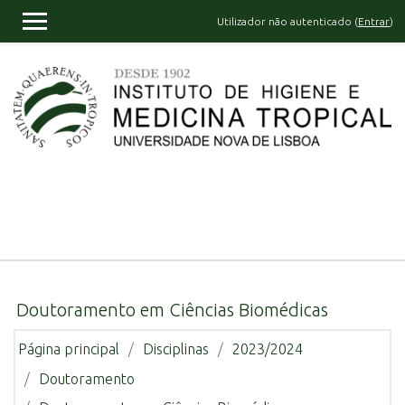
Ir para o conteúdo principal
Utilizador não autenticado (
Entrar
)
PAINEL LATERAL
Doutoramento em Ciências Biomédicas
Página principal
Disciplinas
2023/2024
Doutoramento