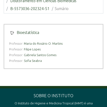
Doutoramento em Ciências Biomédicas
B-5573036-202324-S1
Sumário
Bioestatística
Professor:
Maria do Rosário O. Martins
Professor:
Filipe Lopes
Professor:
Gabriela Santos Gomes
Professor:
Sofia Seabra
SOBRE O INSTITUTO
O Instituto de Higiene e Medicina Tropical (IHMT) é uma