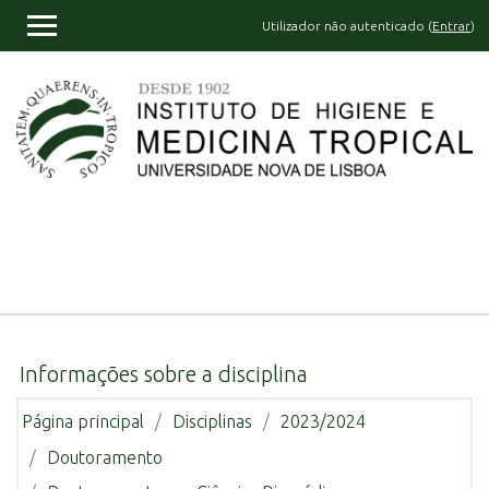
Ir para o conteúdo principal
Utilizador não autenticado (
Entrar
)
PAINEL LATERAL
Informações sobre a disciplina
Página principal
Disciplinas
2023/2024
Doutoramento