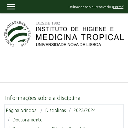
Ir para o conteúdo principal
Utilizador não autenticado (
Entrar
)
PAINEL LATERAL
Informações sobre a disciplina
Página principal
Disciplinas
2023/2024
Doutoramento