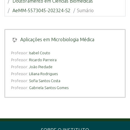
Doutoramento em Ciências Biomédicas
AeMM-5573045-202324-S2
Sumário
Aplicações em Microbiologia Médica
Professor:
Isabel Couto
Professor:
Ricardo Parreira
Professor:
João Piedade
Professor:
Liliana Rodrigues
Professor:
Sofia Santos Costa
Professor:
Gabriela Santos Gomes
SOBRE O INSTITUTO