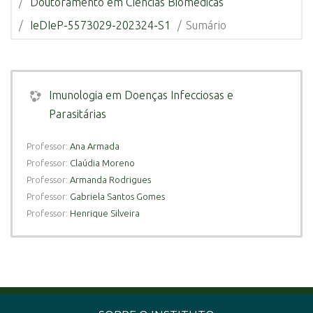
Doutoramento em Ciências Biomédicas
IeDIeP-5573029-202324-S1
Sumário
Imunologia em Doenças Infecciosas e
Parasitárias
Professor:
Ana Armada
Professor:
Claúdia Moreno
Professor:
Armanda Rodrigues
Professor:
Gabriela Santos Gomes
Professor:
Henrique Silveira