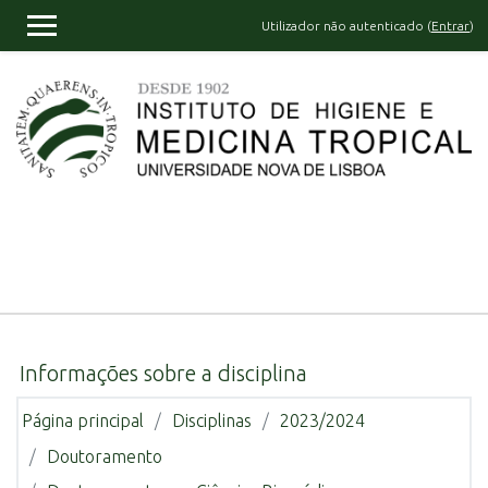
Ir para o conteúdo principal
Utilizador não autenticado (
Entrar
)
PAINEL LATERAL
Informações sobre a disciplina
Página principal
Disciplinas
2023/2024
Doutoramento