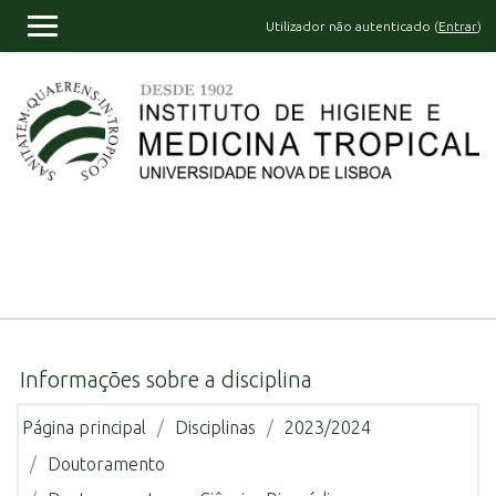
Ir para o conteúdo principal
Utilizador não autenticado (
Entrar
)
PAINEL LATERAL
Informações sobre a disciplina
Página principal
Disciplinas
2023/2024
Doutoramento