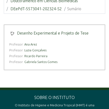
Doutoramento em Ciências Biomédicas
DEePdT-5573041-202324-S2
Sumário
Desenho Experimental e Projeto de Tese
Professor:
Ana Arez
Professor:
Luzia Gonçalves
Professor:
Ricardo Parreira
Professor:
Gabriela Santos Gomes
SOBRE O INSTITUTO
O Instituto de Higiene e Medicina Tropical (IHMT) é uma