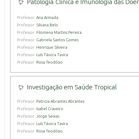
Patologia Clínica e Imunologia das Doen
Professor:
Ana Armada
Professor:
Silvana Belo
Professor:
Filomena Martins Pereira
Professor:
Gabriela Santos Gomes
Professor:
Henrique Silveira
Professor:
Luís Távora Tavira
Professor:
Rosa Teodósio
Investigação em Saúde Tropical
Professor:
Patricia Abrantes Abrantes
Professor:
Isabel Craveiro
Professor:
Jorge Seixas
Professor:
Luís Távora Tavira
Professor:
Rosa Teodósio