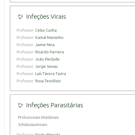
Infeções Virais
Professor:
Celso Cunha
Professor:
Kamal Mansinho
Professor:
Jaime Nina
Professor:
Ricardo Parreira
Professor:
João Piedade
Professor:
Jorge Seixas
Professor:
Luís Távora Tavira
Professor:
Rosa Teodósio
Infeções Parasitárias
Protozooses Intestinais
Schistossomoses
Professor:
Paulo Almeida