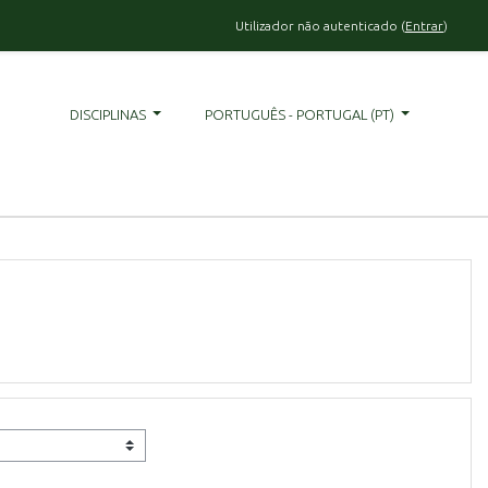
Utilizador não autenticado (
Entrar
)
DISCIPLINAS
PORTUGUÊS - PORTUGAL ‎(PT)‎