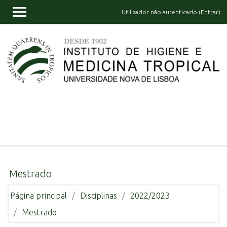
Ir para o conteúdo principal
Utilizador não autenticado (
Entrar
)
PAINEL LATERAL
Mestrado
Página principal
Disciplinas
2022/2023
Mestrado