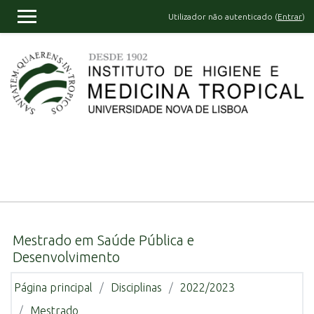
Ir para o conteúdo principal
Utilizador não autenticado (
Entrar
)
PAINEL LATERAL
Mestrado em Saúde Pública e
Desenvolvimento
Página principal
Disciplinas
2022/2023
Mestrado