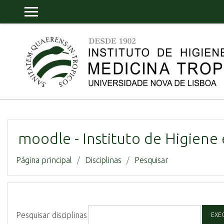
Ir para o conteúdo principal
PAINEL LATERAL
moodle - Instituto de Higiene 
Página principal
Disciplinas
Pesquisar
Pesquisar disciplinas
EXE