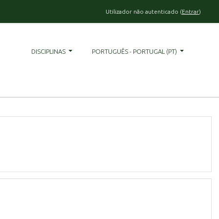
Utilizador não autenticado (
Entrar
)
DISCIPLINAS
PORTUGUÊS - PORTUGAL ‎(PT)‎