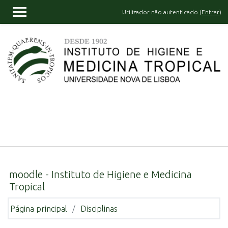
Ir para o conteúdo principal
Utilizador não autenticado (
Entrar
)
PAINEL LATERAL
moodle - Instituto de Higiene e Medicina
Tropical
Página principal
Disciplinas