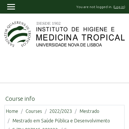
Skip to main content
You are not logged in. (
Log in
)
SIDE PANEL
Course info
Home
Courses
2022/2023
Mestrado
Mestrado em Saúde Pública e Desenvolvimento