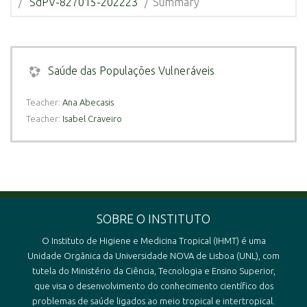
SdPV-827015-202223
Summary
Saúde das Populações Vulneráveis
Teacher:
Ana Abecasis
Teacher:
Isabel Craveiro
SOBRE O INSTITUTO
O Instituto de Higiene e Medicina Tropical (IHMT) é uma
Unidade Orgânica da Universidade NOVA de Lisboa (UNL), com
tutela do Ministério da Ciência, Tecnologia e Ensino Superior,
que visa o desenvolvimento do conhecimento científico dos
problemas de saúde ligados ao meio tropical e intertropical.