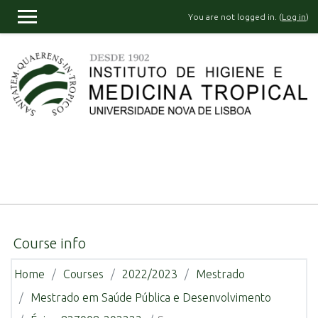
Skip to main content
You are not logged in. (
Log in
)
SIDE PANEL
Course info
Home
Courses
2022/2023
Mestrado
Mestrado em Saúde Pública e Desenvolvimento