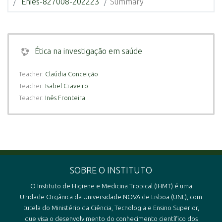
Énies-827008-202223
Summary
Ética na investigação em saúde
Teacher:
Claúdia Conceição
Teacher:
Isabel Craveiro
Teacher:
Inês Fronteira
SOBRE O INSTITUTO
O Instituto de Higiene e Medicina Tropical (IHMT) é uma
Unidade Orgânica da Universidade NOVA de Lisboa (UNL), com
tutela do Ministério da Ciência, Tecnologia e Ensino Superior,
que visa o desenvolvimento do conhecimento científico dos