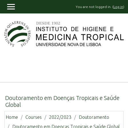
Skip to main content
You are not logged in. (
Log in
)
SIDE PANEL
Doutoramento em Doenças Tropicais e Saúde
Global
Home
Courses
2022/2023
Doutoramento
Doutoramento em Doenças Tropicais e Saúde Global