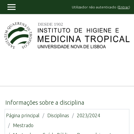
Ir para o conteúdo principal
Utilizador não autenticado (
Entrar
)
PAINEL LATERAL
Informações sobre a disciplina
Página principal
Disciplinas
2023/2024
Mestrado