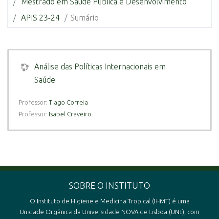
Mestrado em Saúde Pública e Desenvolvimento
APIS 23-24
Sumário
Análise das Políticas Internacionais em
Saúde
Professor:
Tiago Correia
Professor:
Isabel Craveiro
SOBRE O INSTITUTO
O Instituto de Higiene e Medicina Tropical (IHMT) é uma
Unidade Orgânica da Universidade NOVA de Lisboa (UNL), com