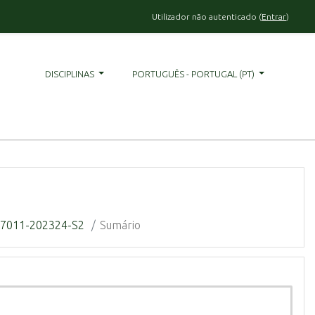
Utilizador não autenticado (
Entrar
)
DISCIPLINAS
PORTUGUÊS - PORTUGAL ‎(PT)‎
7011-202324-S2
Sumário