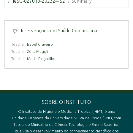
IeSC-827010-202324-S2
Summary
Intervenções em Saúde Comunitária
Teacher:
Isabel Craveiro
Teacher:
Zélia Muggli
Teacher:
Marta Pingarilho
SOBRE O INSTITUTO
O Instituto de Higiene e Medicina Tropical (IHMT) é uma
Unidade Orgânica da Universidade NOVA de Lisboa (UNL), com
tutela do Ministério da Ciência, Tecnologia e Ensino Superior,
que visa o desenvolvimento do conhecimento científico dos