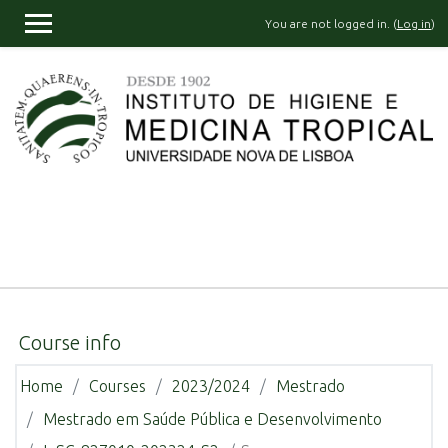
Skip to main content
You are not logged in. (
Log in
)
SIDE PANEL
Course info
Home
Courses
2023/2024
Mestrado
Mestrado em Saúde Pública e Desenvolvimento