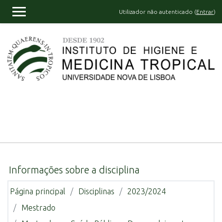
Ir para o conteúdo principal
Utilizador não autenticado (
Entrar
)
PAINEL LATERAL
Informações sobre a disciplina
Página principal
Disciplinas
2023/2024
Mestrado