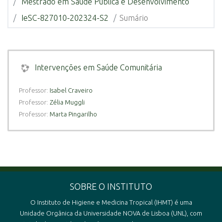
Mestrado em Saúde Pública e Desenvolvimento
IeSC-827010-202324-S2
Sumário
Intervenções em Saúde Comunitária
Professor:
Isabel Craveiro
Professor:
Zélia Muggli
Professor:
Marta Pingarilho
SOBRE O INSTITUTO
O Instituto de Higiene e Medicina Tropical (IHMT) é uma
Unidade Orgânica da Universidade NOVA de Lisboa (UNL), com