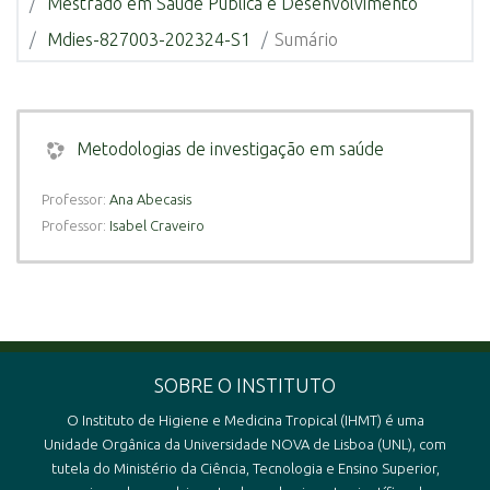
Mestrado em Saúde Pública e Desenvolvimento
Mdies-827003-202324-S1
Sumário
Metodologias de investigação em saúde
Professor:
Ana Abecasis
Professor:
Isabel Craveiro
SOBRE O INSTITUTO
O Instituto de Higiene e Medicina Tropical (IHMT) é uma
Unidade Orgânica da Universidade NOVA de Lisboa (UNL), com
tutela do Ministério da Ciência, Tecnologia e Ensino Superior,