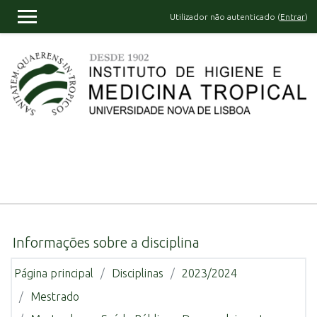
Ir para o conteúdo principal
Utilizador não autenticado (
Entrar
)
PAINEL LATERAL
Informações sobre a disciplina
Página principal
Disciplinas
2023/2024
Mestrado