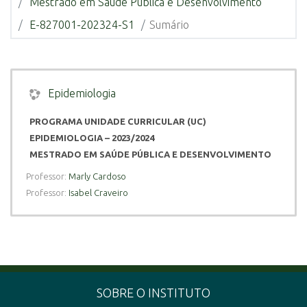
Mestrado em Saúde Pública e Desenvolvimento
E-827001-202324-S1
Sumário
Epidemiologia
PROGRAMA UNIDADE CURRICULAR (UC)
EPIDEMIOLOGIA – 2023/2024
MESTRADO EM SAÚDE PÚBLICA E DESENVOLVIMENTO
DOCENTE RESPONSÁVEL: Marly Augusto Cardoso
Professor:
Marly Cardoso
Professor:
Isabel Craveiro
Conteúdos programáticos:
Módulo I: Introdução à Epidemiologia:
definição,
evolução histórica, método epidemiológico e
aplicações da
epidemiologia
Módulo II: Estudos epidemiológicos:
taxonomia dos
estudos epidemiológicos, estudos experimentais (ensaios
SOBRE O INSTITUTO
clínicos, comunitários e de campo); estudos observacionais