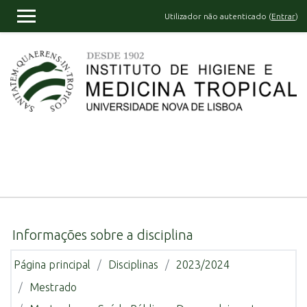
Ir para o conteúdo principal
Utilizador não autenticado (
Entrar
)
PAINEL LATERAL
Informações sobre a disciplina
Página principal
Disciplinas
2023/2024
Mestrado