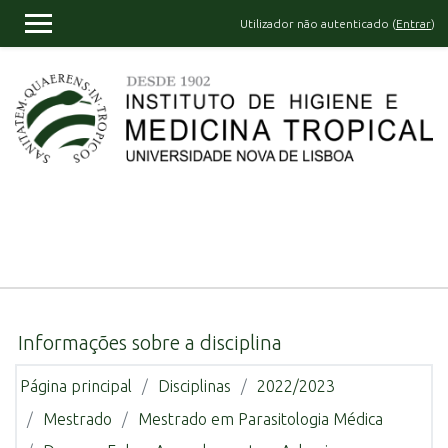
Ir para o conteúdo principal
Utilizador não autenticado (
Entrar
)
PAINEL LATERAL
Informações sobre a disciplina
Página principal
Disciplinas
2022/2023
Mestrado
Mestrado em Parasitologia Médica