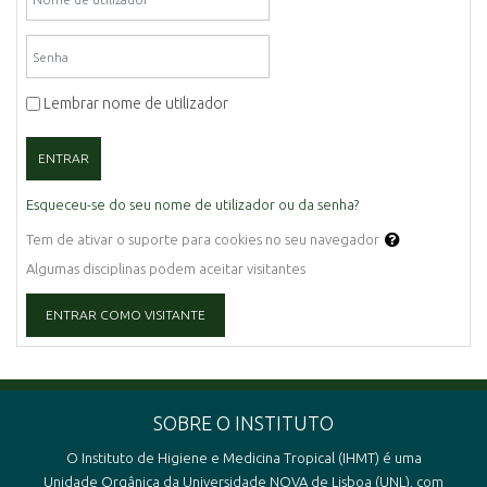
Senha
Lembrar nome de utilizador
ENTRAR
Esqueceu-se do seu nome de utilizador ou da senha?
Tem de ativar o suporte para cookies no seu navegador
Algumas disciplinas podem aceitar visitantes
ENTRAR COMO VISITANTE
SOBRE O INSTITUTO
O Instituto de Higiene e Medicina Tropical (IHMT) é uma
Unidade Orgânica da Universidade NOVA de Lisboa (UNL), com