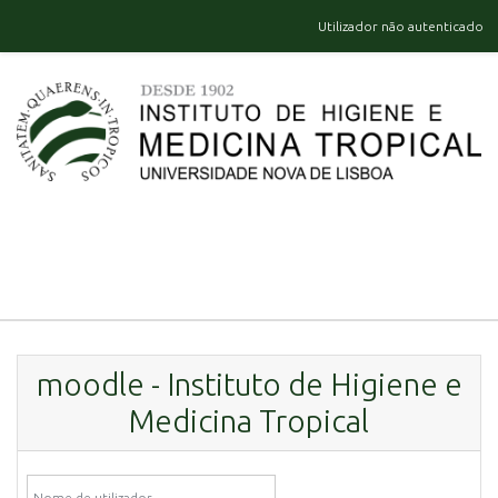
Ir para o conteúdo principal
Utilizador não autenticado
moodle - Instituto de Higiene e
Medicina Tropical
Nome de utilizador