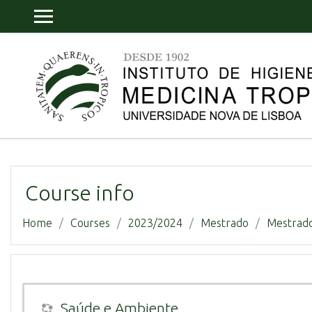
Skip to main content
SIDE PANEL
Course info
Home
Courses
2023/2024
Mestrado
Mestrado
Saúde e Ambiente