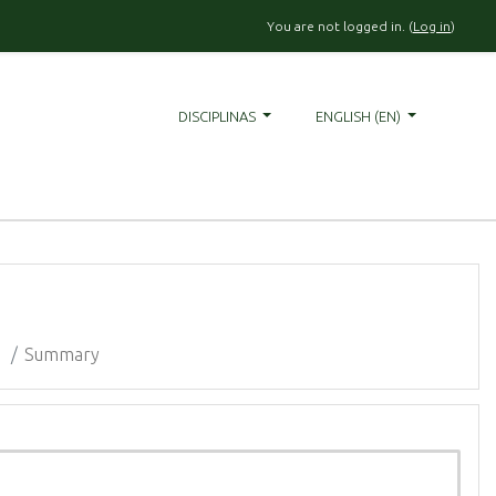
You are not logged in. (
Log in
)
DISCIPLINAS
ENGLISH ‎(EN)‎
4
Summary