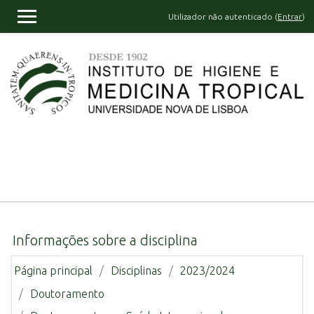
Ir para o conteúdo principal
Utilizador não autenticado (
Entrar
)
PAINEL LATERAL
Informações sobre a disciplina
Página principal
Disciplinas
2023/2024
Doutoramento