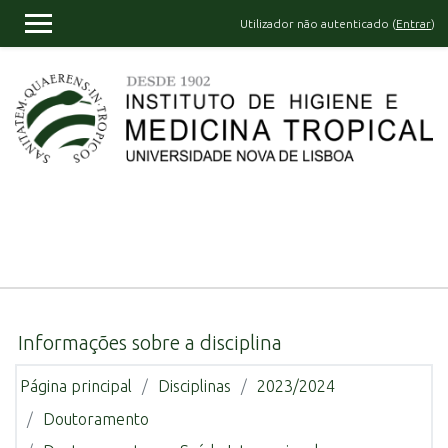
Ir para o conteúdo principal
Utilizador não autenticado (
Entrar
)
PAINEL LATERAL
Informações sobre a disciplina
Página principal
Disciplinas
2023/2024
Doutoramento