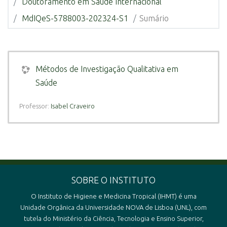
Doutoramento em Saúde Internacional
MdIQeS-5788003-202324-S1
Sumário
Métodos de Investigação Qualitativa em
Saúde
Professor:
Isabel Craveiro
SOBRE O INSTITUTO
O Instituto de Higiene e Medicina Tropical (IHMT) é uma
Unidade Orgânica da Universidade NOVA de Lisboa (UNL), com
tutela do Ministério da Ciência, Tecnologia e Ensino Superior,