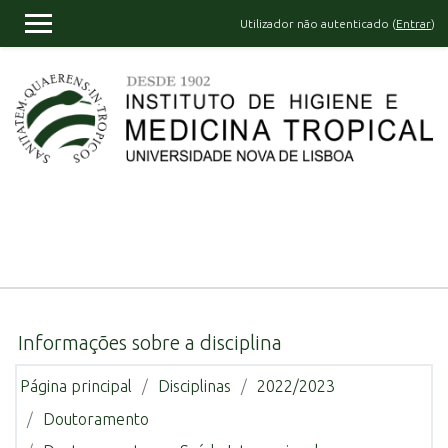
Ir para o conteúdo principal
Utilizador não autenticado (
Entrar
)
PAINEL LATERAL
Informações sobre a disciplina
Página principal
Disciplinas
2022/2023
Doutoramento