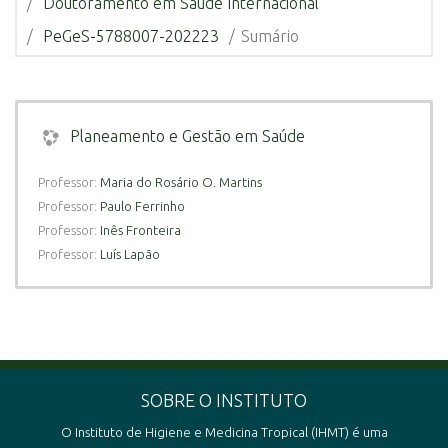
Doutoramento em Saúde Internacional
PeGeS-5788007-202223
Sumário
Planeamento e Gestão em Saúde
Professor:
Maria do Rosário O. Martins
Professor:
Paulo Ferrinho
Professor:
Inês Fronteira
Professor:
Luís Lapão
SOBRE O INSTITUTO
O Instituto de Higiene e Medicina Tropical (IHMT) é uma