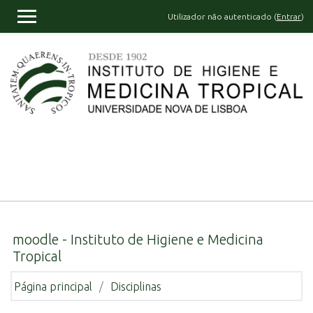
Ir para o conteúdo principal
Utilizador não autenticado (
Entrar
)
PAINEL LATERAL
moodle - Instituto de Higiene e Medicina
Tropical
Página principal
Disciplinas