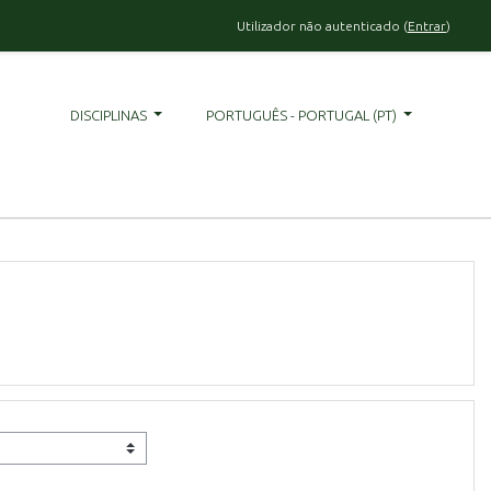
Utilizador não autenticado (
Entrar
)
DISCIPLINAS
PORTUGUÊS - PORTUGAL ‎(PT)‎