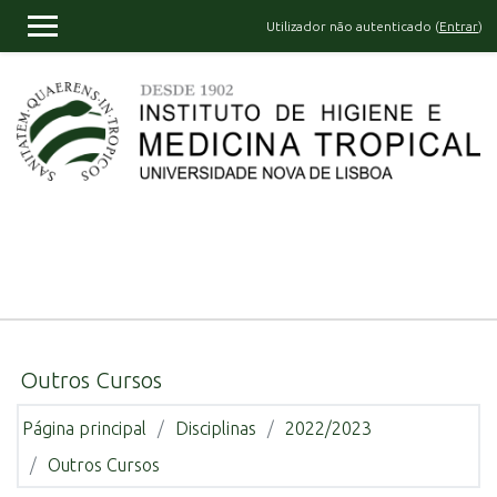
Ir para o conteúdo principal
Utilizador não autenticado (
Entrar
)
PAINEL LATERAL
Outros Cursos
Página principal
Disciplinas
2022/2023
Outros Cursos